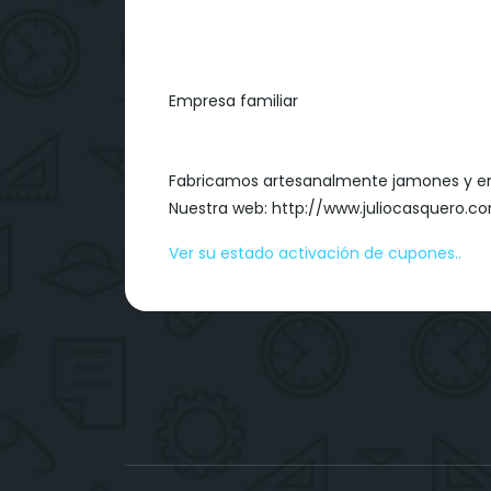
Empresa familiar
Fabricamos artesanalmente jamones y emb
Nuestra web: http://www.juliocasquero.c
Ver su estado activación de cupones..